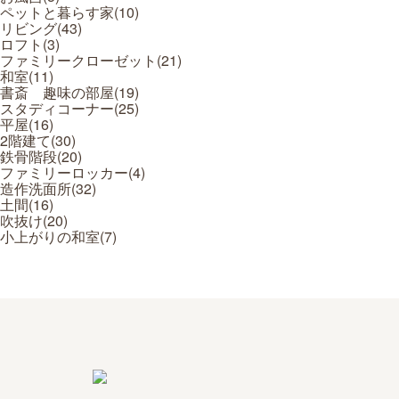
ペットと暮らす家(
10
)
リビング(
43
)
ロフト(
3
)
ファミリークローゼット(
21
)
和室(
11
)
書斎 趣味の部屋(
19
)
スタディコーナー(
25
)
平屋(
16
)
2階建て(
30
)
鉄骨階段(
20
)
ファミリーロッカー(
4
)
造作洗面所(
32
)
土間(
16
)
吹抜け(
20
)
小上がりの和室(
7
)