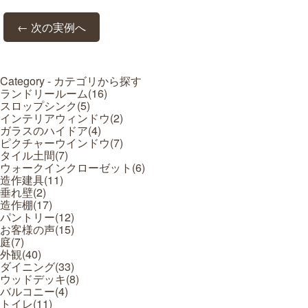
← 次の実例へ
Category - カテゴリから探す
ランドリールーム(
16
)
スロップシンク(
5
)
インテリアウィンドウ(
2
)
ガラスのハイドア(
4
)
ピクチャーウインドウ(
7
)
タイル土間(
7
)
ウォークインクローゼット(
6
)
造作建具(
11
)
垂れ壁(
2
)
造作棚(
17
)
パントリー(
12
)
お客様の声(
15
)
庭(
7
)
外観(
40
)
ダイニング(
33
)
ウッドデッキ(
8
)
バルコニー(
4
)
トイレ(
11
)