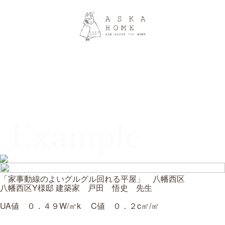
Example
「家事動線のよいグルグル回れる平屋」 八幡西区
八幡西区Y様邸
建築家 戸田 悟史 先生
UA値 ０．４９W/㎡k C値 ０．２c㎡/㎡