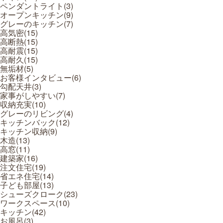
ペンダントライト(
3
)
オープンキッチン(
9
)
グレーのキッチン(
7
)
高気密(
15
)
高断熱(
15
)
高耐震(
15
)
高耐久(
15
)
無垢材(
5
)
お客様インタビュー(
6
)
勾配天井(
3
)
家事がしやすい(
7
)
収納充実(
10
)
グレーのリビング(
4
)
キッチンバック(
12
)
キッチン収納(
9
)
木造(
13
)
高窓(
11
)
建築家(
16
)
注文住宅(
19
)
省エネ住宅(
14
)
子ども部屋(
13
)
シューズクローク(
23
)
ワークスペース(
10
)
キッチン(
42
)
お風呂(
3
)