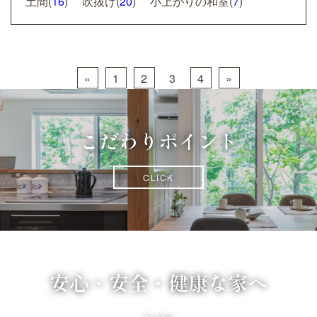
土間(
16
)
吹抜け(
20
)
小上がりの和室(
7
)
«
1
2
3
4
»
こだわりポイント
CLICK
安心・安全・健康な家へ