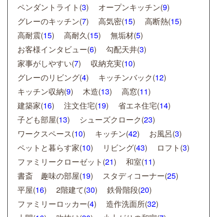
ペンダントライト(
3
)
オープンキッチン(
9
)
グレーのキッチン(
7
)
高気密(
15
)
高断熱(
15
)
高耐震(
15
)
高耐久(
15
)
無垢材(
5
)
お客様インタビュー(
6
)
勾配天井(
3
)
家事がしやすい(
7
)
収納充実(
10
)
グレーのリビング(
4
)
キッチンバック(
12
)
キッチン収納(
9
)
木造(
13
)
高窓(
11
)
建築家(
16
)
注文住宅(
19
)
省エネ住宅(
14
)
子ども部屋(
13
)
シューズクローク(
23
)
ワークスペース(
10
)
キッチン(
42
)
お風呂(
3
)
ペットと暮らす家(
10
)
リビング(
43
)
ロフト(
3
)
ファミリークローゼット(
21
)
和室(
11
)
書斎 趣味の部屋(
19
)
スタディコーナー(
25
)
平屋(
16
)
2階建て(
30
)
鉄骨階段(
20
)
ファミリーロッカー(
4
)
造作洗面所(
32
)