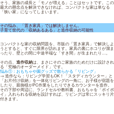
そう、家族の成長と「モノが増える」ことはセットです。この
最大の懸念点を解決できなければ、コンパクトな家は単なる
「狭い家」になってしまいます。
その悩み、「置き家具」では解決しません。
子育て世代の「収納あるある」と造作収納の可能性
コンパクトな家の収納問題を、市販の「置き家具」で解決しよ
うとすると、すぐに限界が訪れます。家具の裏にホコリが溜ま
ったり、壁との間に中途半端な「すき間」が生まれたり…。
その点、
造作収納
は、まさにそのご家族のためだけに設計され
る「究極のオーダーメイド」です。
悩み①：おもちゃや園グッズで散らかる「リビング」
→ 造作なら：リビング学習もOK！「スタディカウンター」と
「お片付け収納」を一体化リビングの一角に、お子様が宿題を
したり、親御様がPC作業をしたりできるカウンターを造作。
その下部や周辺に、ランドセルや教科書、おもちゃを「ポイポ
イ」入れられる収納を設計すれば、リビングは常にスッキリ片
付きます。