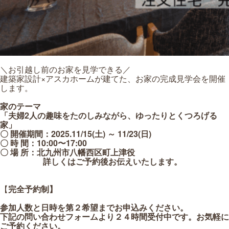
＼お引越し前のお家を見学できる／
建築家設計×アスカホームが建てた、お家の完成見学会を開催
します。
家のテーマ
「夫婦2人の趣味をたのしみながら、ゆったりとくつろげる
家」
〇 開催期間：2025.11/15(土) ～ 11/23(日)
〇 時 間：10:00〜17:00
〇 場 所：北九州市八幡西区町上津役
詳しくはご予約後お伝えいたします。
【
完全予約制】
参加人数と日時を第２希望までお申込みください。
下記の問い合わせフォームより２４時間受付中です。お気軽に
ご予約ください。