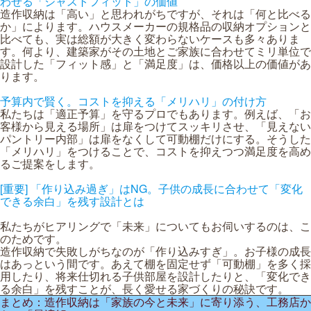
わせる「ジャストフィット」の価値
造作収納は「高い」と思われがちですが、それは「何と比べる
か」によります。ハウスメーカーの規格品の収納オプションと
比べても、実は総額が大きく変わらないケースも多々ありま
す。何より、建築家がその土地とご家族に合わせてミリ単位で
設計した「フィット感」と「満足度」は、価格以上の価値があ
ります。
予算内で賢く。コストを抑える「メリハリ」の付け方
私たちは「適正予算」を守るプロでもあります。例えば、「お
客様から見える場所」は扉をつけてスッキリさせ、「見えない
パントリー内部」は扉をなくして可動棚だけにする。そうした
「メリハリ」をつけることで、コストを抑えつつ満足度を高め
るご提案をします。
[重要] 「作り込み過ぎ」はNG。子供の成長に合わせて「変化
できる余白」を残す設計とは
私たちがヒアリングで「未来」についてもお伺いするのは、こ
のためです。
造作収納で失敗しがちなのが「作り込みすぎ」。お子様の成長
はあっという間です。あえて棚を固定せず「可動棚」を多く採
用したり、将来仕切れる子供部屋を設計したりと、「変化でき
る余白」を残すことが、長く愛せる家づくりの秘訣です。
まとめ：造作収納は「家族の今と未来」に寄り添う、工務店か