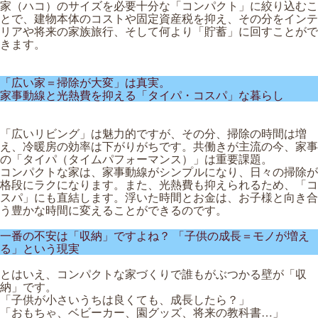
家（ハコ）のサイズを必要十分な「コンパクト」に絞り込むこ
とで、建物本体のコストや固定資産税を抑え、その分をインテ
リアや将来の家族旅行、そして何より「貯蓄」に回すことがで
きます。
「広い家＝掃除が大変」は真実。
家事動線と光熱費を抑える「タイパ・コスパ」な暮らし
「広いリビング」は魅力的ですが、その分、掃除の時間は増
え、冷暖房の効率は下がりがちです。共働きが主流の今、家事
の「タイパ（タイムパフォーマンス）」は重要課題。
コンパクトな家は、家事動線がシンプルになり、日々の掃除が
格段にラクになります。また、光熱費も抑えられるため、「コ
スパ」にも直結します。浮いた時間とお金は、お子様と向き合
う豊かな時間に変えることができるのです。
一番の不安は「収納」ですよね？ 「子供の成長＝モノが増え
る」という現実
とはいえ、コンパクトな家づくりで誰もがぶつかる壁が「収
納」です。
「子供が小さいうちは良くても、成長したら？」
「おもちゃ、ベビーカー、園グッズ、将来の教科書…」