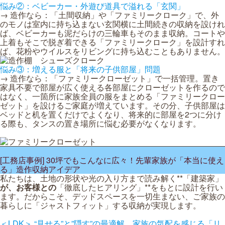
悩み②：ベビーカー・外遊び道具で溢れる「玄関」
→ 造作なら：「土間収納」や「ファミリークローク」で、外
のモノは室内に持ち込まない玄関横に土間続きの収納を設けれ
ば、ベビーカーも泥だらけの三輪車もそのまま収納。コートや
上着もそこで脱ぎ着できる「ファミリークローク」を設計すれ
ば、花粉やウイルスをリビングに持ち込むこともありません。
悩み③：増える服と「将来の子供部屋」問題
→ 造作なら：「ファミリークローゼット」で一括管理。置き
家具不要で部屋が広く使える各部屋にクローゼットを作るので
はなく、一箇所に家族全員の服をまとめる「ファミリークロー
ゼット」を設けるご家庭が増えています。その分、子供部屋は
ベッドと机を置くだけでよくなり、将来的に部屋を2つに分け
る際も、タンスの置き場所に悩む必要がなくなります。
[工務店事例] 30坪でもこんなに広々！先輩家族が「本当に使え
る」造作収納アイデア
私たちは、土地の形状や光の入り方まで読み解く**「建築家」
が、お客様との
「徹底したヒアリング」**をもとに設計を行い
ます。だからこそ、デッドスペースを一切生まない、ご家族の
暮らしに「ジャストフィット」する収納が実現します。
＜LDK＞ “見せる”と”隠す”の最適解。家族の気配を感じる「リ