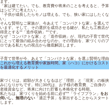
ます。
「家は建てたい。でも、教育費や将来のことを考えると、予算
はシビアに考えたい」
「子供が成長したらモノは増える。でも、狭い家にはしたくな
い」
そんな賢明なご家族が、今あえて「コンパクトな家」を選んで
います。そして、その選択を成功させる鍵が、私たち工務店が
得意とする**「造作収納」**です。
なぜ「コンパクトな家」と「造作収納」が、現代の子育て世代
にとって最強の組み合わせなのか。その理由を、家づくりのプ
ロである私たちの視点から徹底解説します。
子育て世帯が今、あえて「コンパクトな家」を選ぶ賢明な理由
これから増える教育費や家族時間。家（ハコ）にかけるコスト
を最適化するメリット
家づくりは、総額が大きくなるほど「理想」と「現実」の板挟
みになりがちです。特に30代は、お子様の教育費、ご自身の
老後資金など、将来に向けた貯蓄も本格化する時期。
私たちは、家づくりを始める前に必ず**「ライフプラン」
をお
伺いし、無理のない
「適正予算」を算出することからスタート
します。