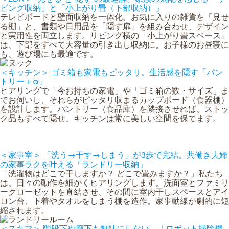
ビング収納」と「小上がり畳（下部収納）」
テレビボードと壁面収納を一体化。お気に入りの雑貨を「見せ
る棚」と、書類や日用品を「隠す扉」を組み合わせ、デザイン
と実用性を両立します。リビング横の「小上がり畳スペース」
は、下部をすべて大容量の引き出し収納に。お子様のお昼寝に
も、遊び場にも最適です。
＜キッチン＞ ゴミ箱も家電もピッタリ。生活感を隠す「パン
トリー＋α」
ヒアリングで「今お持ちの家電」や「ゴミ箱の数・サイズ」ま
でお伺いし、それらがピッタリ収まるカップボード（食器棚）
を設計します。パントリー（食品庫）を隣接させれば、ストッ
ク品もすべて隠せ、キッチンは常に美しい空間を保てます。
＜家事室＞ 「洗う→干す→しまう」が3歩で完結。共働き夫婦
の家事ラクを叶える「ランドリー収納」
「洗濯物はどこで干しますか？ どこで畳みますか？」私たち
は、日々の動作を細かくヒアリングします。洗面室とファミリ
ークローゼットを直結させ、その間に室内干しスペースとアイ
ロン台、下着やタオルをしまう棚を造作。家事動線が劇的に短
縮されます。
＜スキマ＞ 階段下や廊下も無駄にしない。「ロボット掃除機