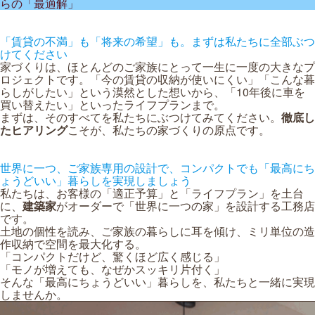
らの「最適解」
「賃貸の不満」も「将来の希望」も。まずは私たちに全部ぶつ
けてください
家づくりは、ほとんどのご家族にとって一生に一度の大きなプ
ロジェクトです。「今の賃貸の収納が使いにくい」「こんな暮
らしがしたい」という漠然とした想いから、「10年後に車を
買い替えたい」といったライフプランまで。
まずは、そのすべてを私たちにぶつけてみてください。
徹底し
たヒアリング
こそが、私たちの家づくりの原点です。
世界に一つ、ご家族専用の設計で、コンパクトでも「最高にち
ょうどいい」暮らしを実現しましょう
私たちは、お客様の「適正予算」と「ライフプラン」を土台
に、
建築家
がオーダーで「世界に一つの家」を設計する工務店
です。
土地の個性を読み、ご家族の暮らしに耳を傾け、ミリ単位の造
作収納で空間を最大化する。
「コンパクトだけど、驚くほど広く感じる」
「モノが増えても、なぜかスッキリ片付く」
そんな「最高にちょうどいい」暮らしを、私たちと一緒に実現
しませんか。