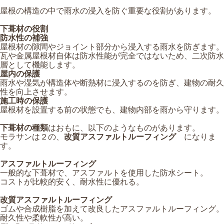
屋根の構造の中で雨水の浸入を防ぐ重要な役割があります。
下葺材の役割
防水性の補強
屋根材の隙間やジョイント部分から浸入する雨水を防ぎます。
瓦や金属屋根材自体は防水性能が完全ではないため、二次防水
層として機能します。
屋内の保護
雨水や湿気が構造体や断熱材に浸入するのを防ぎ、建物の耐久
性を向上させます。
施工時の保護
屋根材を設置する前の状態でも、建物内部を雨から守ります。
下葺材の種類
はおもに、以下のようなものがあります。
モラサンは２の、
改質アスファルトルーフィング
になりま
す。
アスファルトルーフィング
一般的な下葺材で、アスファルトを使用した防水シート。
コストが比較的安く、耐水性に優れる。
改質アスファルトルーフィング
ゴムや合成樹脂を加えて改良したアスファルトルーフィング。
耐久性や柔軟性が高い。