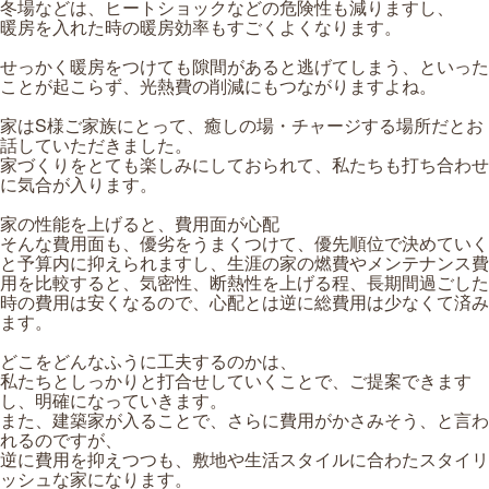
冬場などは、ヒートショックなどの危険性も減りますし、
暖房を入れた時の暖房効率もすごくよくなります。
せっかく暖房をつけても隙間があると逃げてしまう、といった
ことが起こらず、光熱費の削減にもつながりますよね。
家はS様ご家族にとって、癒しの場・チャージする場所だとお
話していただきました。
家づくりをとても楽しみにしておられて、私たちも打ち合わせ
に気合が入ります。
家の性能を上げると、費用面が心配
そんな費用面も、優劣をうまくつけて、優先順位で決めていく
と予算内に抑えられますし、生涯の家の燃費やメンテナンス費
用を比較すると、気密性、断熱性を上げる程、長期間過ごした
時の費用は安くなるので、心配とは逆に総費用は少なくて済み
ます。
どこをどんなふうに工夫するのかは、
私たちとしっかりと打合せしていくことで、ご提案できます
し、明確になっていきます。
また、建築家が入ることで、さらに費用がかさみそう、と言わ
れるのですが、
逆に費用を抑えつつも、敷地や生活スタイルに合わたスタイリ
ッシュな家になります。