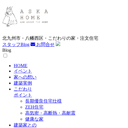
北九州市・八幡西区・こだわりの家・注文住宅
スタッフBlog
お問合せ
Blog
HOME
イベント
家への想い
建築実例
こだわり
ポイント
長期優良住宅仕様
ZEH住宅
高気密・高断熱・高耐震
健康な家
建築家との