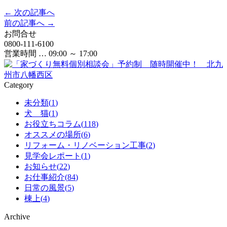
← 次の記事へ
前の記事へ →
お問合せ
0800-111-6100
営業時間 … 09:00 ～ 17:00
Category
未分類(
1
)
犬 猫(
1
)
お役立ちコラム(
118
)
オススメの場所(
6
)
リフォーム・リノベーション工事(
2
)
見学会レポート(
1
)
お知らせ(
22
)
お仕事紹介(
84
)
日常の風景(
5
)
棟上(
4
)
Archive