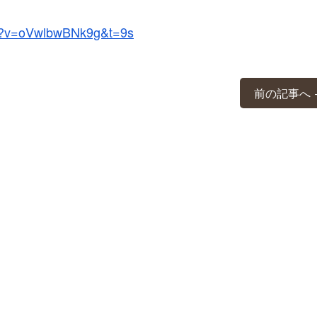
ch?v=oVwlbwBNk9g&t=9s
前の記事へ 